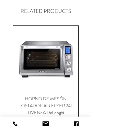
RELATED PRODUCTS
HORNO DE MESÓN
PLANCHA BLACKS
TOSTADOR AIR FRYER 24L
36” OMNIVORE GRIL
LIVENZA DeLonghi
Precio
Precio de oferta
$ 2.699.900
$ 1.999.900