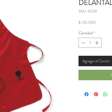
DELANTAL
SKU: 6534
Precio
$ 120.000
Cantidad
*
Agregar al Carrito