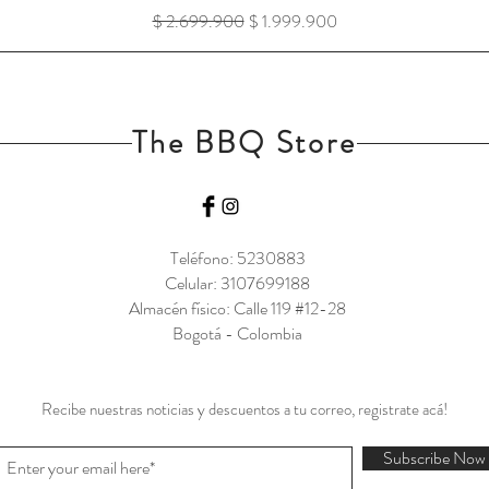
Precio
Precio de oferta
$ 2.699.900
$ 1.999.900
The BBQ Store
Teléfono: 5230883
Celular: 3107699188
Almacén físico: Calle 119 #12-28
Bogotá - Colombia
Recibe nuestras noticias y descuentos a tu correo, registrate acá!
Subscribe Now