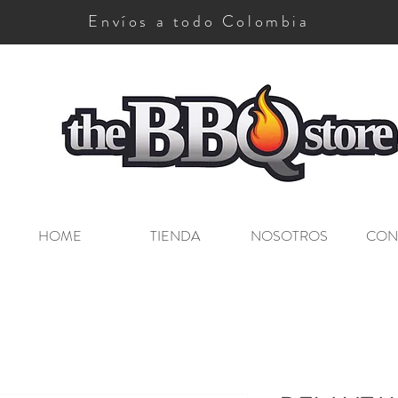
Envíos a todo Colombia
The BBQ Store
HOME
TIENDA
NOSOTROS
CON
o