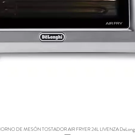
ORNO DE MESÓN TOSTADOR AIR FRYER 24L LIVENZA DeLong
Vista rápida