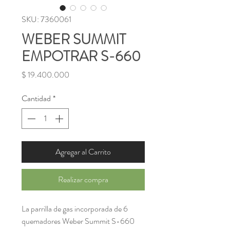
SKU: 7360061
WEBER SUMMIT
EMPOTRAR S-660
Precio
$ 19.400.000
Cantidad
*
Agregar al Carrito
Realizar compra
La parrilla de gas incorporada de 6
quemadores Weber Summit S-660