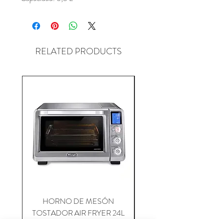
RELATED PRODUCTS
HORNO DE MESÓN
PLANCHA BLACKS
TOSTADOR AIR FRYER 24L
36” OMNIVORE GRIL