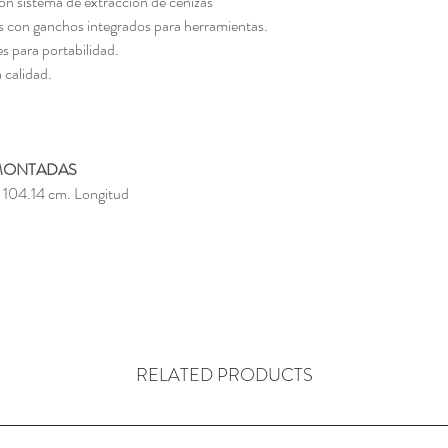
n sistema de extracción de cenizas
les con ganchos integrados para herramientas.
 para portabilidad.
 calidad.
 MONTADAS
 104.14 cm. Longitud
RELATED PRODUCTS