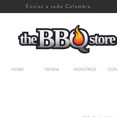
Envíos a todo Colombia
The BBQ Store
HOME
TIENDA
NOSOTROS
CON
o