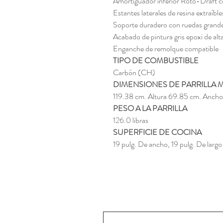
Amortiguador inferior Roto-Draft co
Estantes laterales de resina extraíb
Soporte duradero con ruedas grandes
Acabado de pintura gris epoxi de alta
Enganche de remolque compatible
TIPO DE COMBUSTIBLE
Carbón (CH)
DIMENSIONES DE PARRILLA
119.38 cm. Altura 69.85 cm. Ancho
PESO A LA PARRILLA
126.0 libras
SUPERFICIE DE COCINA
19 pulg. De ancho, 19 pulg. De largo