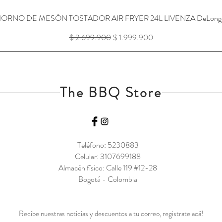
ORNO DE MESÓN TOSTADOR AIR FRYER 24L LIVENZA DeLong
Vista rápida
Precio
Precio de oferta
$ 2.699.900
$ 1.999.900
The BBQ Store
Teléfono: 5230883
Celular: 3107699188
Almacén físico: Calle 119 #12-28
Bogotá - Colombia
Recibe nuestras noticias y descuentos a tu correo, registrate acá!